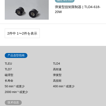
弹簧型扭矩限制器 | TLD4-618-
20W
2件中 1〜2件を表示
产品选型指南
TLEU
TLD4
TLD7
高转速
磁滞型
弹簧型
长寿命
高扭矩
50 min⁻¹ 或更少
400 min⁻¹ 或更少
2000 min⁻¹ 或更少
技术信息