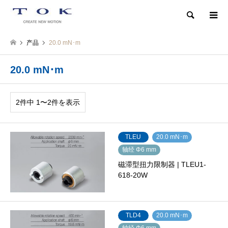
検索
产品
20.0 mN･m
20.0 mN･m
2件中 1〜2件を表示
TLEU
20.0 mN･m
轴经 Φ6 mm
磁滞型扭力限制器 | TLEU1-
618-20W
TLD4
20.0 mN･m
轴经 Φ6 mm