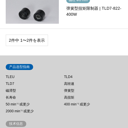
弹簧型扭矩限制器 | TLD7-822-
400W
2件中 1〜2件を表示
产品选型指南
TLEU
TLD4
TLD7
高转速
磁滞型
弹簧型
长寿命
高扭矩
50 min⁻¹ 或更少
400 min⁻¹ 或更少
2000 min⁻¹ 或更少
技术信息