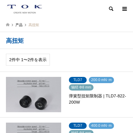
検索
产品
高扭矩
高扭矩
2件中 1〜2件を表示
TLD7
200.0 mN･m
轴经 Φ8 mm
弹簧型扭矩限制器 | TLD7-822-
200W
TLD7
400.0 mN･m
轴经 Φ8 mm