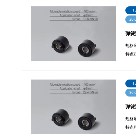
T
20.
弹簧型
规格容
特点扭
T
30.
弹簧型
规格容
特点扭