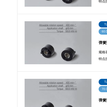
特点扭
T
60.
弹簧型
规格容
特点扭
T
70.
弹簧型