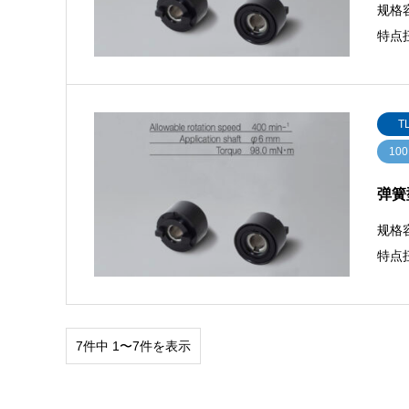
规格容
特点扭
T
100
弹簧型
规格容
特点扭
7件中 1〜7件を表示