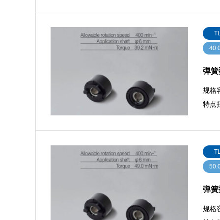
T
40.
弹簧型
规格容
特点扭
T
50.
弹簧型
规格容