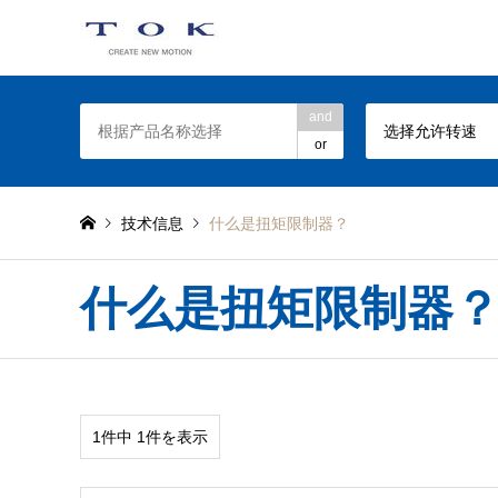
TOK Torque Limiter web site
and
选择允许转速
or
技术信息
什么是扭矩限制器？
什么是扭矩限制器
1件中 1件を表示