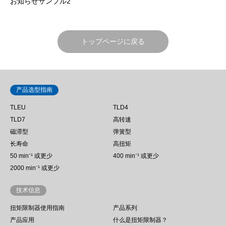
お知らせサンプル2
トップページに戻る
产品选型指南
TLEU
TLD4
TLD7
高转速
磁滞型
弹簧型
长寿命
高扭矩
50 min⁻¹ 或更少
400 min⁻¹ 或更少
2000 min⁻¹ 或更少
技术信息
扭矩限制器使用指南
产品系列
产品应用
什么是扭矩限制器？