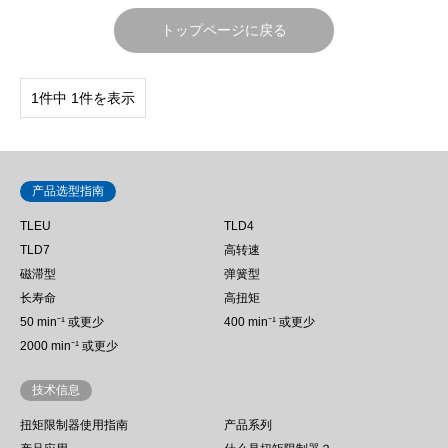
トップページに戻る
1件中 1件を表示
产品选型指南
TLEU
TLD4
TLD7
高转速
磁滞型
弹簧型
长寿命
高扭矩
50 min⁻¹ 或更少
400 min⁻¹ 或更少
2000 min⁻¹ 或更少
技术信息
扭矩限制器使用指南
产品系列