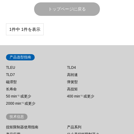
トップページに戻る
1件中 1件を表示
产品选型指南
TLEU
TLD4
TLD7
高转速
磁滞型
弹簧型
长寿命
高扭矩
50 min⁻¹ 或更少
400 min⁻¹ 或更少
2000 min⁻¹ 或更少
技术信息
扭矩限制器使用指南
产品系列